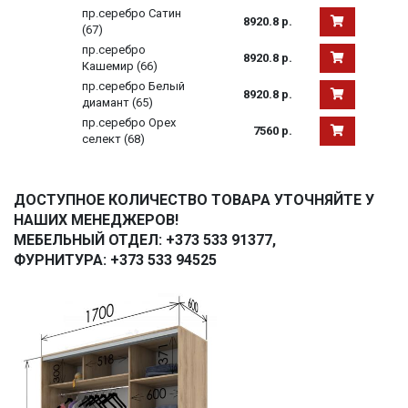
пр.серебро Сатин
8920.8 р.
(67)
пр.серебро
8920.8 р.
Кашемир (66)
пр.серебро Белый
8920.8 р.
диамант (65)
пр.серебро Орех
7560 р.
селект (68)
ДОСТУПНОЕ КОЛИЧЕСТВО ТОВАРА УТОЧНЯЙТЕ У
НАШИХ МЕНЕДЖЕРОВ!
МЕБЕЛЬНЫЙ ОТДЕЛ: +373 533 91377,
ФУРНИТУРА: +373 533 94525