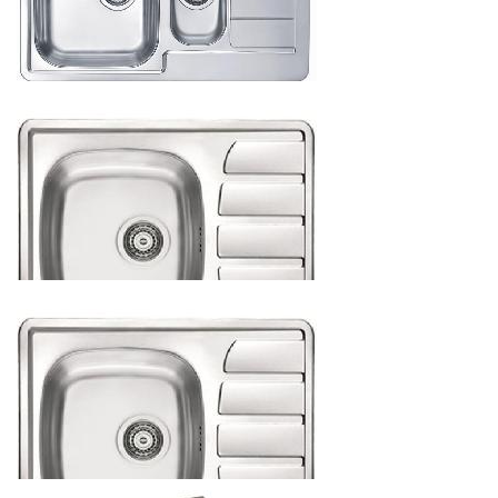
1299.98
р.
от
МОЙКА ВРЕЗНАЯ LINE START 70 - 790Х500ММ, САТИН
1419.94
р.
от
МОЙКА ВРЕЗНАЯ ZOOM 10 - 615X500ММ, ЛЕН
1113.84
р.
от