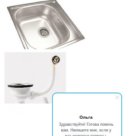
МОЙКА ВРЕЗНАЯ ZOOM 10 - 615X500ММ, САТИН
1013.04
р.
от
МОЙКА НАКЛАДНАЯ (ЛЕН)
546
р.
от
Ольга
Здравствуйте! Готова помочь
вам. Напишите мне, если у
вас появятся вопросы.