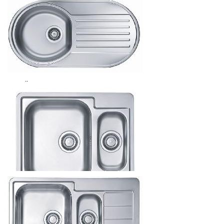
999.6
р.
от
МОЙКА ВРЕЗНАЯ FORM 40 - 832Х437ММ, САТИН
789.6
р.
от
МОЙКА ВРЕЗНАЯ LINE START 50 - 615Х500ММ, САТИН