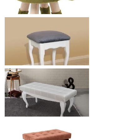
ГАРАНТ KJP4401- ПУФ ЗВЕРУШКА
621.6
р.
от
МОДУЛЬ ЛЮКС БАНКЕТКА "ПЕКИН"
688.8
р.
от
МОДУЛЬ ЛЮКС ПУФ "ЛЕОН-2"