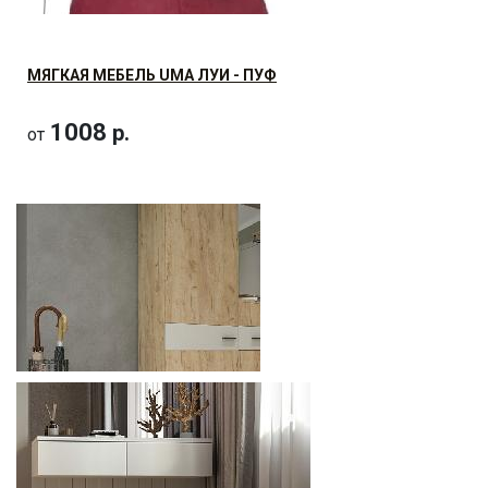
МЕШОК
1663.2
р.
от
МЯГКАЯ МЕБЕЛЬ UMA ЛУИ - ПУФ
1008
р.
от
МЯГКАЯ МЕБЕЛЬ UMA КЛАУД МАЛЕНЬКИЙ - КРЕСЛО-
МЕШОК
873.6
р.
от