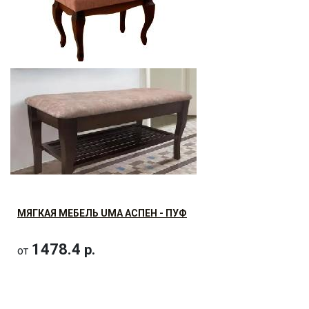
1797.6
р.
от
МОДУЛЬ ЛЮКС ПУФ "ЛЕОН"
1478.4
р.
от
МЯГКАЯ МЕБЕЛЬ UMA АСПЕН - ПУФ
МОДУЛЬ ЛЮКС ПУФИК "ФЕЛИКС"
1478.4
р.
от
1545.6
р.
от