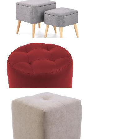
HALMAR MONTY ПУФ (2ШТ)
1848
р.
от
HALMAR PULA ПУФ (2ШТ)
2100
р.
от
RICHMAN ПУФ ВИНС