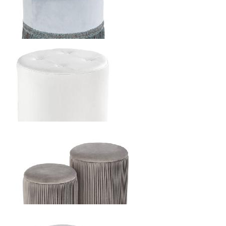
2520
р.
от
HALMAR COSBY ПУФ
1176
р.
от
HALMAR DORA ПУФ
1596
р.
от