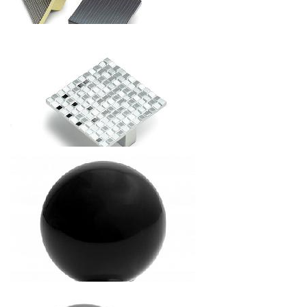
1.01
р.
от
РУЧКА К8
АКЦИЯ РАСПРОДАЖА (15%)
5.21
р.
от
РУЧКА К9
5.21
р.
от