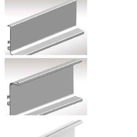
30.24
р.
от
ПРОФИЛЬ GOLA L-ОБРАЗНЫЙ, 4100ММ
цена указана за м/пог
151.2
р.
от
ПРОФИЛЬ GOLA С-ОБРАЗНЫЙ, 4100ММ