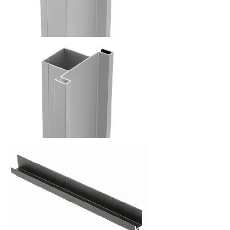
92.4
р.
от
ПРОФИЛЬ VELLOO ВЕРТИКАЛЬНЫЙ БОКОВОЙ J-
ОБРАЗНЫЙ, 3000ММ
цена указана за м/пог
134.4
р.
от
ПРОФИЛЬ VELLOO ВЕРТИКАЛЬНЫЙ СРЕДНИЙ T-
ОБРАЗНЫЙ, 3000ММ
цена указана за м/пог
168
р.