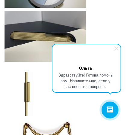
от
РУЧКА МЕБЕЛЬНАЯ EMAKS - AYPARE
67.37
р.
от
Ольга
Здравствуйте! Готова помочь
РУЧКА МЕБЕЛЬНАЯ EMAKS - JULIET
вам. Напишите мне, если у
вас появятся вопросы.
199.58
р.
от