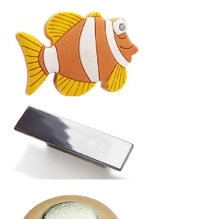
от
ПРОФИЛЬ ВРЕЗНОЙ L.3,5 М
126
р.
от
РУЧКА ДЕТСКАЯ РЕЗИНОВАЯ
АКЦИЯ РАСПРОДАЖА (от 15% до 30%)
10.08
р.
от
РУЧКА К16
4.37
р.
от