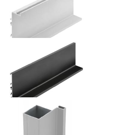
цена указана за м/пог
184.8
р.
от
ПРОФИЛЬ VELLOO C-ОБРАЗНЫЙ, C ФУНКЦИЕЙ LED
4100ММ
цена указана за м/пог
117.6
р.
от
ПРОФИЛЬ VELLOO L-ОБРАЗНЫЙ, C ФУНКЦИЕЙ LED
4100ММ
цена указана за м/пог