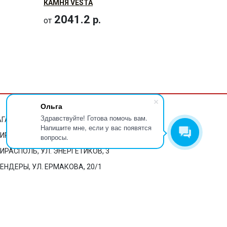
КАМНЯ VESTA
2041.2
р.
от
Ольга
Здравствуйте! Готова помочь вам.
ГАЗИНЫ:
Напишите мне, если у вас появятся
ТИРАСПОЛЬ, УЛ. К. ЛИБКНЕХТА, 302
вопросы.
ТИРАСПОЛЬ, УЛ. ЭНЕРГЕТИКОВ, 3
БЕНДЕРЫ, УЛ. ЕРМАКОВА, 20/1
НА КАРТЕ
здание сайта:
Веб-студия Тира