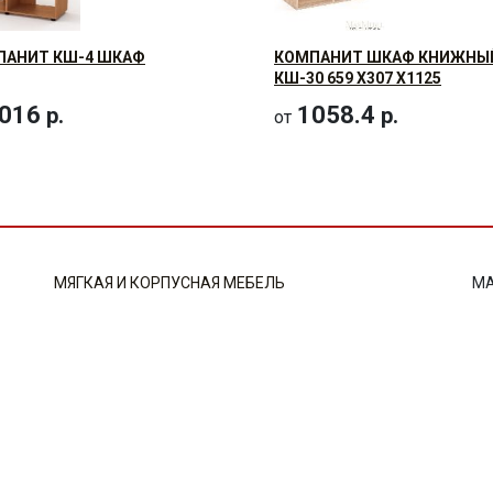
ПАНИТ КШ-4 ШКАФ
КОМПАНИТ ШКАФ КНИЖНЫ
КШ-30 659 Х307 Х1125
016
1058.4
р.
р.
от
МЯГКАЯ И КОРПУСНАЯ МЕБЕЛЬ
МА
ПРОИЗВОДСТВО МЕБЕЛИ
Г.
ВСЁ ДЛЯ ПРОИЗВОДСТВА МЕБЕЛИ
Г.
СТРОИТЕЛЬНЫЕ И ОТДЕЛОЧНЫЕ МАТЕРИАЛЫ
Г.
Со
Все права защищены Фабрика мебели «Фаворит», 2026