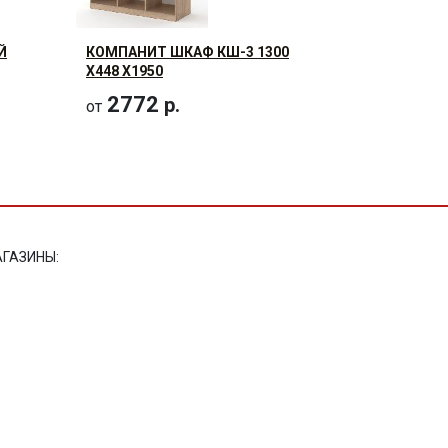
Й
КОМПАНИТ ШКАФ КШ-3 1300
Х448 Х1950
2772
р.
от
ГАЗИНЫ:
ТИРАСПОЛЬ, УЛ. К. ЛИБКНЕХТА, 302
ТИРАСПОЛЬ, УЛ. ЭНЕРГЕТИКОВ, 3
БЕНДЕРЫ, УЛ. ЕРМАКОВА, 20/1
НА КАРТЕ
здание сайта:
Веб-студия Тира