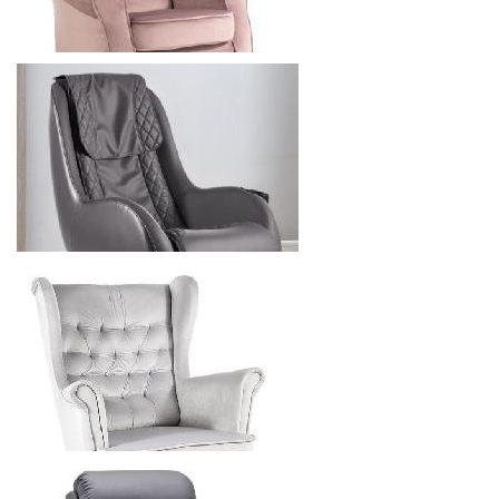
4838.4
р.
от
SIGNAL BARON КРЕСЛО
5880
р.
от
SIGNAL BUGGATTI КРЕСЛО С ФУНКЦИЕЙ МАССАЖА
16800
р.
от