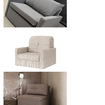
МЯГКАЯ МЕБЕЛЬ NIDONA NEW LINE - КРЕСЛО
Скидка 10%
5577.6
р.
от
МЯГКАЯ МЕБЕЛЬ UMA МАРС - КРЕСЛО РАСКЛАДНОЕ
6283.2
р.
от
МЯГКАЯ МЕБЕЛЬ UMA РИЧ - КРЕСЛО РАСКЛАДНОЕ
10164
р.
от