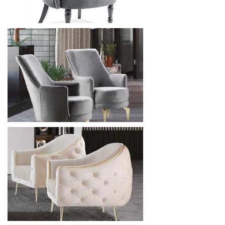
5880
р.
от
SIGNAL PHILIPS КРЕСЛО
7056
р.
от
МЯГКАЯ МЕБЕЛЬ NIDONA ISTANBUL - КРЕСЛО
Скидка 10%
4636.8
р.
от