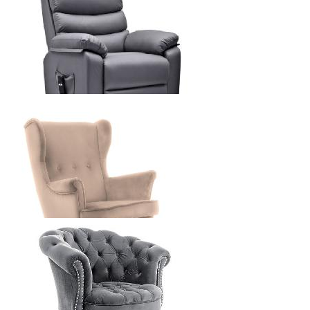
SIGNAL HARRY КРЕСЛО
6216
р.
от
SIGNAL HEKTOR M КРЕСЛО РЕЛАКС С МАССАЖЕМ
10080
р.
от
SIGNAL LORD КРЕСЛО