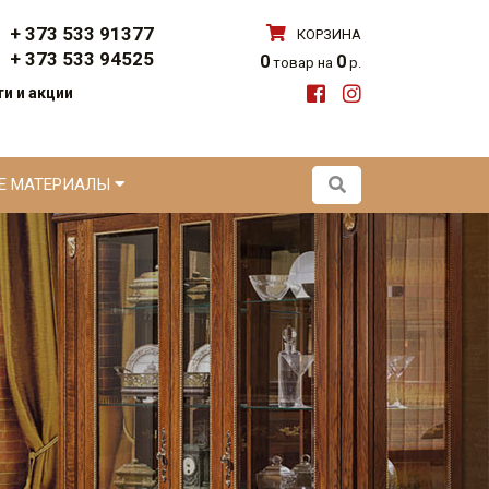
+ 373 533 91377
КОРЗИНА
+ 373 533 94525
0
0
товар на
р.
и и акции
ЫЕ МАТЕРИАЛЫ