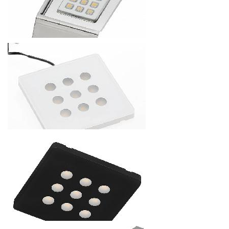
СВЕТОДИОДНЫЙ СВЕТИЛЬНИК "ДУГА" MURCIA 12V, 0,6W,
IP20
188.16
р.
от
СВЕТОДИОДНЫЙ СВЕТИЛЬНИК CALDERON
(НАДШКАФНЫЙ СВЕТИЛЬНИК) 12V, 1,8W, IP20, 9 ДИОДОВ
189
р.
от
СВЕТОДИОДНЫЙ СВЕТИЛЬНИК EVITA 12V, 2,2W, IP20, 9
ДИОДОВ БЕЛЫЙ
420
р.
от