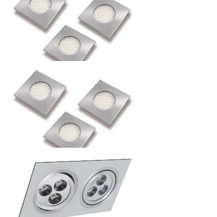
БЕЛЫЙ 1,8W, 12V, IP20, 19 ДИОДОВ
Распродажа 30%
142.8
р.
от
СВЕТОДИОДНЫЙ СВЕТИЛЬНИК MARBELLA (3
КВАДРАТНЫХ) 230V, 2700К, 3Х1,5W, IP20
336
р.
от
СВЕТОДИОДНЫЙ СВЕТИЛЬНИК MARBELLA (3
КВАДРАТНЫХ) 230V, 6400К, 3Х1,5W, IP20
366.24
р.
от