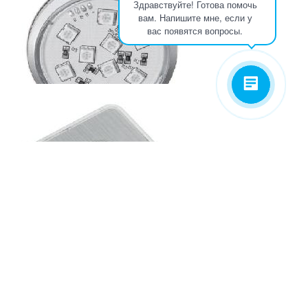
Здравствуйте! Готова помочь
вам. Напишите мне, если у
СВЕТОДИОДНЫЙ СВЕТИЛЬНИК TAWIRA (КВАДРАТНЫЙ)
вас появятся вопросы.
1,8W, 12V, 9 ДИОДОВ
206.64
р.
от
СВЕТОДИОДНЫЙ СВЕТИЛЬНИК TAWIRA (КРУГЛЫЙ) 1,8W,
12V, 9 ДИОДОВ
206.64
р.
от
СВЕТОДИОДНЫЙ СВЕТИЛЬНИК TORINO (ПОДШКАФНЫЙ)
12V, 1W
231.84
р.
от