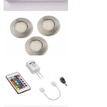
Распродажа 30%
КОМПЛЕКТ КРУГЛЫХ СВЕТОДИОДНЫХ СВЕТИЛЬНИКОВ,
230V, 3Х1,5W
Распродажа 30%
402.36
р.
от
КОМПЛЕКТ СВЕТОДИОДНЫХ СВЕТИЛЬНИКОВ (3
КРУГЛЫХ) BARRI PLUS 220-240V, 3Х1,5W, IP20
386.4
р.
от