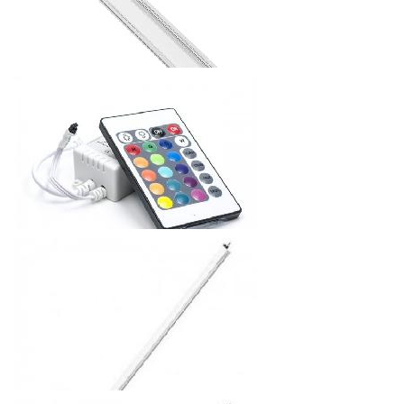
ПРОФИЛЬ ПЛАСТМАССОВЫЙ ДЛЯ СВЕТОДИОДНЫХ
ЛЕНТ 2М
Распродажа 30%
67.2
р.
от
ПУЛЬТ ДИСТАНЦИОННОГО
УПРАВЛЕНИЯ+ТРАНСФОРМАТОР+КАБЕЛЬ ПИТАНИЯ (5
ГНЕЗД)
430.08
р.
от