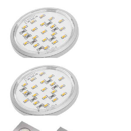
СВЕТОДИОДНЫЙ СВЕТИЛЬНИК LED VEGAS 3 W, 12V,
ТЕПЛЫЙ/ХОЛОДНЫЙ БЕЛЫЙ
Распродажа 30%
191.52
р.
от
СВЕТОДИОДНЫЙ СВЕТИЛЬНИК LUGO 119, ТЁПЛЫЙ
БЕЛЫЙ 1,8W, 12V, IP20, 19 ДИОДОВ
Распродажа 30%
142.8
р.
от
СВЕТОДИОДНЫЙ СВЕТИЛЬНИК LUGO 119, ХОЛОДНЫЙ