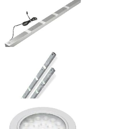
СВЕТОДИОДНЫЙ СВЕТИЛЬНИК EVITA 12V, 2,2W, IP20, 9
ДИОДОВ ЧЁРНЫЙ
420
р.
от
СВЕТОДИОДНЫЙ СВЕТИЛЬНИК FRAGA 600ММ, 3W, 12V,
IP20
739.2
р.
от