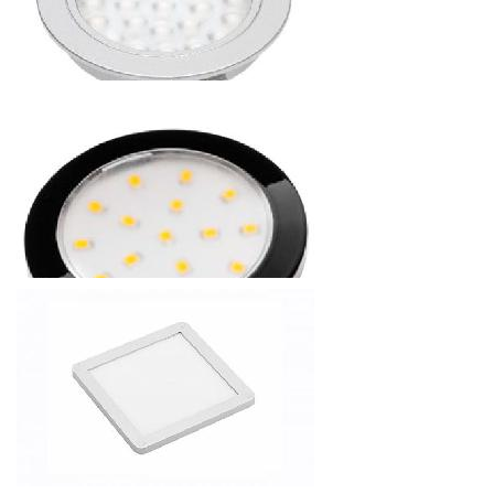
СВЕТОДИОДНЫЙ СВЕТИЛЬНИК FRAGA 900ММ, 4,1W, 12V,
IP20
840
р.
от
СВЕТОДИОДНЫЙ СВЕТИЛЬНИК LED ALVARO 1,7 W, 12V,
IP20, 24 ДИОДА
98.28
р.
от
СВЕТОДИОДНЫЙ СВЕТИЛЬНИК LED LUMINO 1,5 W, 12V,
IP20, 16 ДИОДОВ
84
р.
от