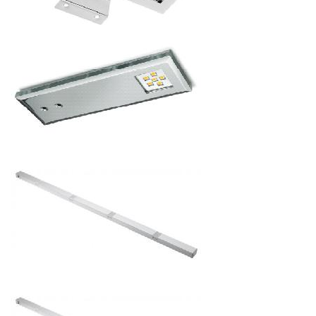
IP40, 9 ДИОДОВ
403.2
р.
от
СВЕТОДИОДНЫЙ СВЕТИЛЬНИК PALERMO PN
(НАДШКАФНЫЙ СВЕТИЛЬНИК) 12V, 3,6W, IP40, 12
ДИОДОВ
666.96
р.
от
СВЕТОДИОДНЫЙ СВЕТИЛЬНИК PALERMO PP
(ПОДШКАФНЫЙ СВЕТИЛЬНИК) 12V, 1,8W, IP40, 6 ДИОДОВ
411.6
р.
от
СВЕТОДИОДНЫЙ СВЕТИЛЬНИК PARLA 563ММ, 12V, 3W,
IP20 (В ШКАФ, ШУФЛЯДКИ)