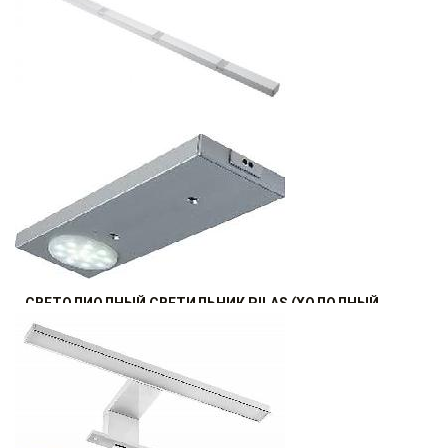
529.2
р.
от
СВЕТОДИОДНЫЙ СВЕТИЛЬНИК PARLA 863ММ, 12V, 4W,
IP20 (В ШКАФ, ШУФЛЯДКИ)
734.16
р.
от
СВЕТОДИОДНЫЙ СВЕТИЛЬНИК PILAS (ХОЛОДНЫЙ
БЕЛЫЙ) 12V, 1,4W, IP20, 15 ДИОДОВ
487.2
р.
от