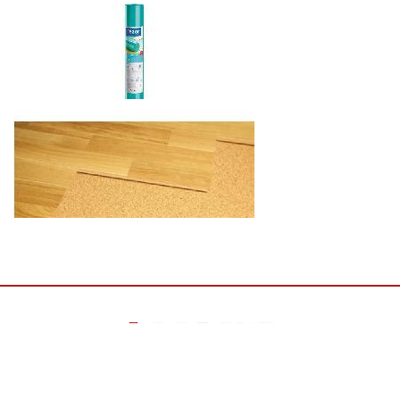
EXPERT EKO MAT
EXPERT THERMO RAPID
PRO IZO ROLL
ПРОБКОВАЯ ПОДЛОЖКА
Все права защищены Фабрика мебели «Фаворит», 2026
Создание сайта:
Веб-студия Тира