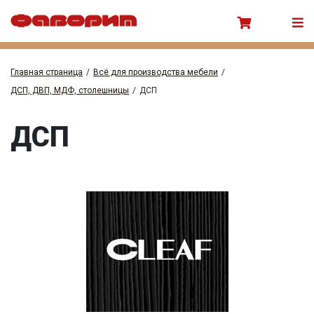
Главная страница
/
Всё для производства мебели
/
ДСП, ДВП, МДФ, столешницы
/
ДСП
ДСП