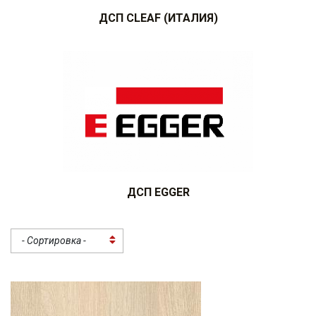
ДСП CLEAF (ИТАЛИЯ)
ДСП EGGER
- Сортировка -